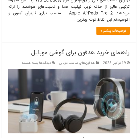
بهترین انتخاب‌های کلی و پرچم‌داران بازار (TWS Earbuds) این مدل‌ها
ترکیبی عالی از حذف نویز، کیفیت صدا و قابلیت‌های هوشمند را ارائه
می‌دهند: Apple AirPods Pro 2 مناسب برای: کاربران آیفون و
اکوسیستم اپل. نقاط قوت: بهترین …
توضیحات بیشتر »
راهنمای خرید هدفون برای گوشی موبایل
برای
19 نوامبر, 2025
هدفون‌های مناسب موبایل
دیدگاه‌ها
بسته هستند
راهنمای
خرید
هدفون
برای
گوشی
موبایل