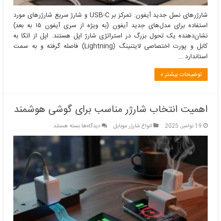
شارژرهای نسل جدید آیفون: تمرکز بر USB-C و شارژ سریع شارژرهای مورد
استفاده برای مدل‌های جدید آیفون (به ویژه از سری آیفون ۱۵ به بعد)
نشان‌دهنده یک تحول بزرگ در استراتژی شارژ اپل هستند. اپل از اتکا به
کابل و پورت اختصاصی لایتنینگ (Lightning) فاصله گرفته و به سمت
استاندارد …
توضیحات بیشتر »
اهمیت انتخاب شارژر مناسب برای گوشی هوشمند
برای
19 نوامبر, 2025
انواع شارژر موبایل
دیدگاه‌ها
بسته هستند
اهمیت
انتخاب
شارژر
مناسب
برای
گوشی
هوشمند