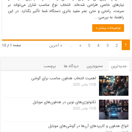
و
نیازهای خاصی طراحی شده‌اند. انتخاب نوع مناسب شارژر می‌تواند بر
کاربردهای
سرعت، راحتی و حتی عمر مفید باتری دستگاه شما تأثیر بگذارد. در این
آن‌ها
راهنما، به بررسی …
در
زندگی
توضیحات بیشتر »
روزمره
1
2
3
4
5
»
...
» آخرین
صفحه 1 از 10
جدیدترین
محبوبترین
دیدگاه ها
برچسب
اهمیت انتخاب هدفون مناسب برای گوشی
19 نوامبر, 2025
تکنولوژی‌های نوین در هدفون‌های موبایل
19 نوامبر, 2025
انواع هدفون و کاربردهای آن‌ها در گوشی‌های موبایل