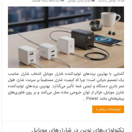
برای
19 نوامبر, 2025
انواع شارژر موبایل
دیدگاه‌ها
بسته هستند
آشنایی
با
بهترین
برندهای
تولیدکننده
شارژر
موبایل
آشنایی با بهترین برندهای تولیدکننده شارژر موبایل انتخاب شارژر مناسب
یک تصمیم حیاتی است؛ چرا که کیفیت شارژر مستقیماً بر سرعت شارژ، طول
عمر باتری دستگاه و ایمنی شما تأثیر می‌گذارد. بهترین برندهای تولیدکننده
شارژر موبایل، فراتر از توان خروجی ساده عمل می‌کنند و بر روی فناوری‌های
پیشرفته‌ای مانند Power …
توضیحات بیشتر »
تکنولوژی‌های نوین در شارژرهای موبایل