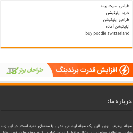
طراحی سایت بیمه
خرید اپلیکیشن
طراحی اپلیکیشن
اپلیکیشن آماده
buy poodle switzerland
درباره ما:
مجله اینترنتی نوین فایل یک مجله اینترنتی مدرن با محتوای مفید است. در این وب
سایت میتوانید مططالب را دنبال و انها را دانلود نمایید. کلیه محتواها در نوین فایل