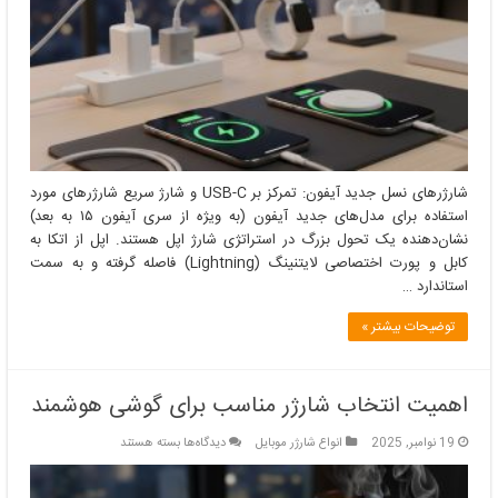
آیفون
شارژرهای نسل جدید آیفون: تمرکز بر USB-C و شارژ سریع شارژرهای مورد
استفاده برای مدل‌های جدید آیفون (به ویژه از سری آیفون ۱۵ به بعد)
نشان‌دهنده یک تحول بزرگ در استراتژی شارژ اپل هستند. اپل از اتکا به
کابل و پورت اختصاصی لایتنینگ (Lightning) فاصله گرفته و به سمت
استاندارد …
توضیحات بیشتر »
اهمیت انتخاب شارژر مناسب برای گوشی هوشمند
برای
19 نوامبر, 2025
انواع شارژر موبایل
دیدگاه‌ها
بسته هستند
اهمیت
انتخاب