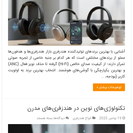
برندهای
تولیدکننده
هندزفری
آشنایی با بهترین برندهای تولیدکننده هندزفری بازار هندزفری‌ها و هدفون‌ها
مملو از برندهای مختلفی است که هر کدام بر جنبه خاصی از تجربه صوتی
تمرکز دارند؛ از کیفیت صدای خالص (Hi-Fi) گرفته تا حذف نویز فعال (ANC)
و بهترین یکپارچگی با گوشی‌های هوشمند. انتخاب بهترین برند به اولویت
کاربر (بودجه، …
توضیحات بیشتر »
تکنولوژی‌های نوین در هندزفری‌های مدرن
برای
19 نوامبر, 2025
انواع هندزفری
دیدگاه‌ها
بسته هستند
تکنولوژی‌های
نوین