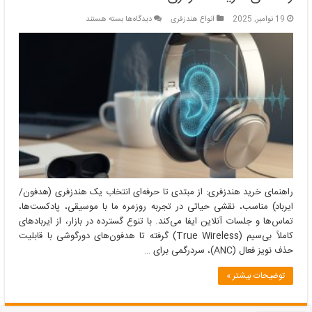
برای
19 نوامبر, 2025
انواع هندزفری
دیدگاه‌ها
بسته هستند
راهنمای
خرید
هندزفری
راهنمای خرید هندزفری: از مبتدی تا حرفه‌ای انتخاب یک هندزفری (هدفون/
ایرباد) مناسب، نقشی حیاتی در تجربه روزمره ما با موسیقی، پادکست‌ها،
تماس‌ها و جلسات آنلاین ایفا می‌کند. با تنوع گسترده در بازار، از ایربادهای
کاملاً بی‌سیم (True Wireless) گرفته تا هدفون‌های دورگوشی با قابلیت
حذف نویز فعال (ANC)، سردرگمی برای …
توضیحات بیشتر »