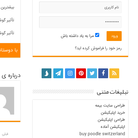
بیشترین ج
تأثیر گو
تأثیر گو
مرا به یاد داشته باش
رمز خود را فراموش کرده اید؟
با دوستان
درباره ی ioeproitu
تبلیغات متنی
طراحی سایت بیمه
خرید اپلیکیشن
طراحی اپلیکیشن
اپلیکیشن آماده
buy poodle switzerland
قبلی