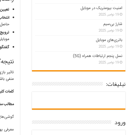
امنیت بیومتریک در موبایل
تعیین 
19 نوامبر, 2025
انتخاب
شارژ بی‌سیم
حاصل ک
19 نوامبر, 2025
ترویج 
موبایل
باتری‌های موبایل
گفتگو 
19 نوامبر, 2025
نسل پنجم ارتباطات همراه (5G)
نتیجه‌
19 نوامبر, 2025
تاثیر باز
منفی باشد
تبلیغات:
کلمات کلی
مطالب مف
گوشی‌های
ورود
معرفی به