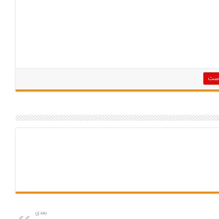
رست
بعدی