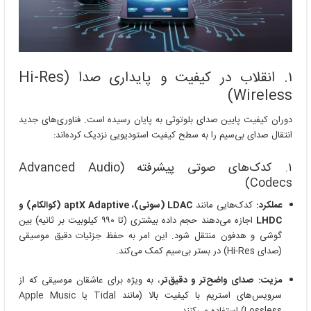
۱. انقلاب در کیفیت و پایداری صدا (Hi-Res
Wireless)
دوران کیفیت پایین صدای بلوتوثی به پایان رسیده است. فناوری‌های جدید
انتقال صدای بی‌سیم را به سطح کیفیت استودیویی نزدیک کرده‌اند:
۱. کدک‌های صوتی پیشرفته (Advanced Audio
Codecs)
عملکرد:
کدک‌هایی مانند
LDAC (سونی)، aptX Adaptive (کوالکام) و
LHDC
اجازه می‌دهند حجم داده بیشتری (تا ۹۹۰ کیلوبیت بر ثانیه) بین
گوشی و هدفون منتقل شود. این امر به حفظ جزئیات دقیق موسیقی
(صدای Hi-Res) در بستر بی‌سیم کمک می‌کند.
مزیت:
صدای واضح‌تر و دقیق‌تر
، به ویژه برای عاشقان موسیقی که از
سرویس‌های استریم با کیفیت بالا (مانند Tidal یا Apple Music