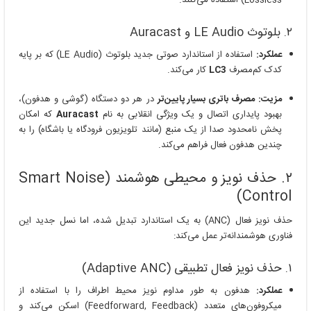
Lossless) استفاده می‌کنند.
۲. بلوتوث LE Audio و Auracast
عملکرد:
استفاده از استاندارد صوتی جدید بلوتوث (LE Audio) که بر پایه
کدک کم‌مصرف
LC3
کار می‌کند.
مزیت:
مصرف باتری بسیار پایین‌تر
در هر دو دستگاه (گوشی و هدفون)،
بهبود پایداری اتصال و یک ویژگی انقلابی به نام
Auracast
که امکان
پخش نامحدود صدا از یک منبع (مانند تلویزیون فرودگاه یا باشگاه) را به
چندین هدفون فعال فراهم می‌کند.
۲. حذف نویز و محیطی هوشمند (Smart Noise
Control)
حذف نویز فعال (ANC) به یک استاندارد تبدیل شده، اما نسل جدید این
فناوری هوشمندانه‌تر عمل می‌کند:
۱. حذف نویز فعال تطبیقی (Adaptive ANC)
عملکرد:
هدفون به طور مداوم نویز محیط اطراف را با استفاده از
میکروفون‌های متعدد (Feedforward, Feedback) اسکن می‌کند و