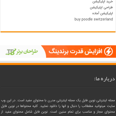
خرید اپلیکیشن
طراحی اپلیکیشن
اپلیکیشن آماده
buy poodle switzerland
درباره ما:
مجله اینترنتی نوین فایل یک مجله اینترنتی مدرن با محتوای مفید است. در این وب
سایت میتوانید مططالب را دنبال و انها را دانلود نمایید. کلیه محتواها در نوین فایل
محتوای مجاز و مناسب برای تمام سنین است. نوین فایل شامل محتوای مفید از