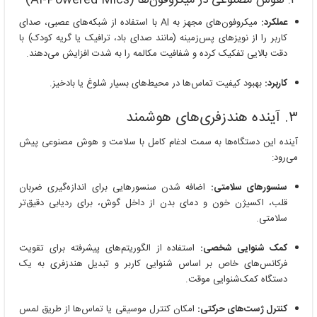
۳. هوش مصنوعی در میکروفون‌ها (AI-Powered Mics)
عملکرد:
میکروفون‌های مجهز به AI با استفاده از شبکه‌های عصبی، صدای
کاربر را از نویزهای پس‌زمینه (مانند صدای باد، ترافیک یا گریه کودک) با
دقت بالایی تفکیک کرده و شفافیت مکالمه را به شدت افزایش می‌دهند.
کاربرد:
بهبود کیفیت تماس‌ها در محیط‌های بسیار شلوغ یا بادخیز.
۳. آینده هندزفری‌های هوشمند
آینده این دستگاه‌ها به سمت ادغام کامل با سلامت و هوش مصنوعی پیش
می‌رود:
سنسورهای سلامتی:
اضافه شدن سنسورهایی برای اندازه‌گیری ضربان
قلب، اکسیژن خون و دمای بدن از داخل گوش، برای ردیابی دقیق‌تر
سلامتی.
کمک شنوایی شخصی:
استفاده از الگوریتم‌های پیشرفته برای تقویت
فرکانس‌های خاص بر اساس شنوایی کاربر و تبدیل هندزفری به یک
دستگاه کمک‌شنوایی موقت.
کنترل ژست‌های حرکتی:
امکان کنترل موسیقی یا تماس‌ها از طریق لمس