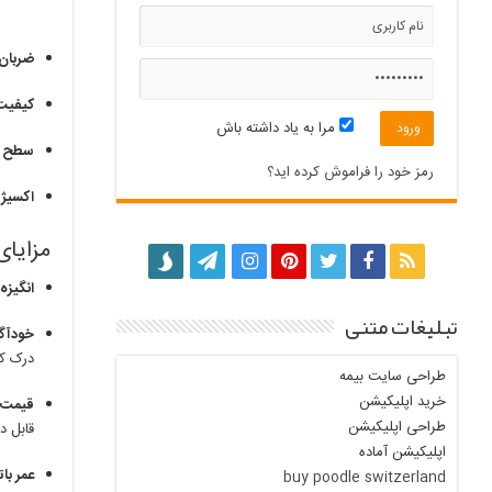
ضربان
کیفیت
مرا به یاد داشته باش
سطح ا
رمز خود را فراموش کرده اید؟
اکسیژن خ
مزایای
انگیزه
تبلیغات متنی
خودآگ
درک کن
طراحی سایت بیمه
خرید اپلیکیشن
قیمت 
طراحی اپلیکیشن
قابل 
اپلیکیشن آماده
عمر با
buy poodle switzerland