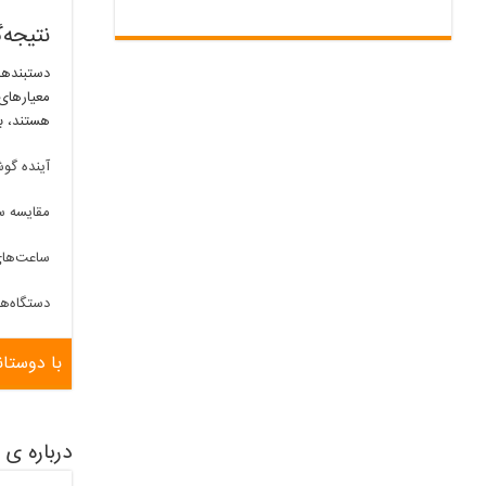
نتیجه‌
دستبندها
معیارهای 
هستند، ب
آینده گو
مقایسه س
ساعت‌ها
دستگاه‌ه
با دوستان
درباره ی ioeproitu