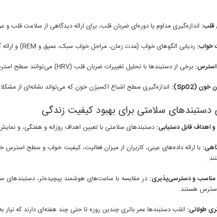
 قلب:
اندازه‌گیری مداوم یا دوره‌ای ضربان قلب، برای ارائه دیدگاهی از سلامت قلب و ع
 خواب:
ردیابی الگوهای خواب (مدت زمان، مراحل خواب سبک، عمیق و REM) و ارائه گزارش‌های مفصل برای کمک به بهبود عادات خواب.
سترس:
برخی از دستبندها با تحلیل تغییرات ضربان قلب (HRV) می‌توانند سطح استرس روزانه را تخمین بزنند و تمرینات تنفسی را برای کاهش آن پیشنهاد دهند.
ون (SpO2):
اندازه‌گیری سطح اشباع اکسیژن خون که می‌تواند نشانه‌ای از مشکل
 دستبندهای سلامتی برای بهبود کیفیت زندگی
 و اهداف قابل دستیابی:
دستبندهای سلامتی با تعیین اهداف روزانه و هفتگی، و نمایش پی
اهی:
با ارائه داده‌های عینی، کاربران از میزان فعالیت، کیفیت خواب و سطح استرس خو
ند.
مناسب و دسترسی‌پذیری:
در مقایسه با ساعت‌های هوشمند پیچیده‌تر، دستبندهای سلام
دسترس هستند.
تری طولانی:
اغلب دستبندها عمر باتری چندین روزه تا حتی چند هفته‌ای دارند که نیاز به ش