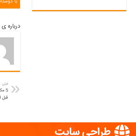
با دوستان
درباره ی ioeproitu
قبلی
5 مک
قبل ا