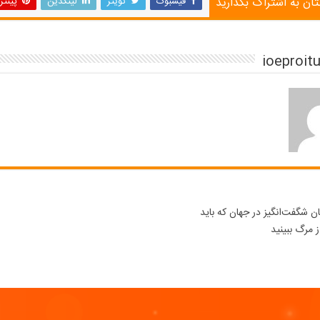
تان به اشتراک بگذارید
فیسبوک
تویتر
لینکدین
پینت
ان شگفت‌انگیز در جهان که باید
ز مرگ ببینید