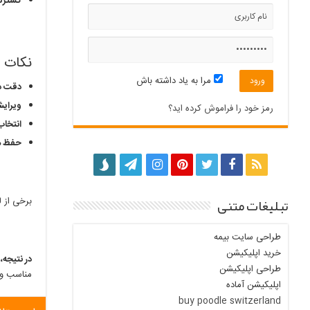
گسترش 
نکات م
مرا به یاد داشته باش
دقت د
ویرایش
رمز خود را فراموش کرده اید؟
انتخاب
حفظ م
تبلیغات متنی
برخی از 
طراحی سایت بیمه
خرید اپلیکیشن
در نتیجه،
س
طراحی اپلیکیشن
مناسب و ا
اپلیکیشن آماده
buy poodle switzerland