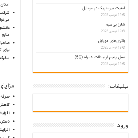
امکان 
امنیت بیومتریک در موبایل
شرکت‌ه
19 نوامبر, 2025
می‌توان
شارژ بی‌سیم
دانشج
19 نوامبر, 2025
منابع ا
باتری‌های موبایل
صاحبا
19 نوامبر, 2025
برای ت
نسل پنجم ارتباطات همراه (5G)
سفرکنن
19 نوامبر, 2025
تبلیغات:
مزایای
صرفه ج
کاهش 
افزای
دسترسی
ورود
افزایش