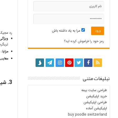
مرا به یاد داشته باش
رد مجیک 7 پر
ویژگی‌
رمز خود را فراموش کرده اید؟
تریگره
مزایا:
ع
معایب:
تبلیغات متنی
3. شیائومی بلک شارک 5 پرو:
طراحی سایت بیمه
خرید اپلیکیشن
طراحی اپلیکیشن
اپلیکیشن آماده
buy poodle switzerland