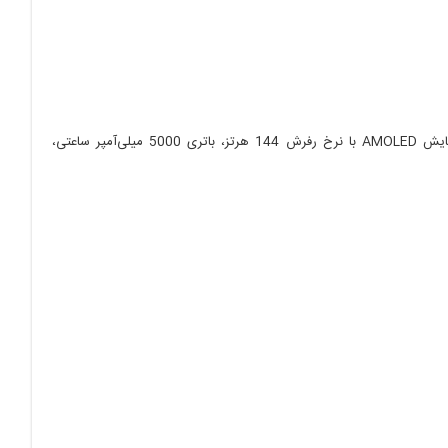
پردازنده Snapdragon 8 Gen 1، سیستم خنک‌کننده با فن داخلی، صفحه نمایش AMOLED با نرخ رفرش 144 هرتز، باتری 5000 میلی‌آمپر ساعتی،