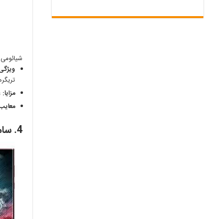
شیائومی بل
ویژگی‌
تریگره
مزایا:
ع
معایب:
4. سامسونگ گلکسی S22 اولترا: