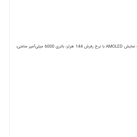
پردازنده Snapdragon 888، سیستم خنک‌کننده AeroActive Cooler 5، صفحه نمایش AMOLED با نرخ رفرش 144 هرتز، باتری 6000 میلی‌آمپر ساعتی،