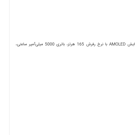
پردازنده Snapdragon 8 Gen 1، سیستم خنک‌کننده با فن داخلی، صفحه نمایش AMOLED با نرخ رفرش 165 هرتز، باتری 5000 میلی‌آمپر ساعتی،