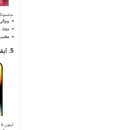
سامسونگ گلکس
ویژگی‌
مزایا:
ع
معایب:
5. آیفون 14 پرو مکس:
آیفون 14 پرو مکس